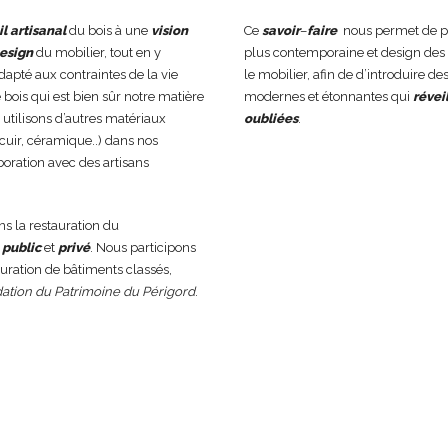
il
artisanal
du bois à une
vision
Ce
savoir
–
faire
nous permet de pr
esign
du mobilier, tout en y
plus contemporaine et design des
dapté aux contraintes de la vie
le mobilier, afin de d’introduire des
 bois qui est bien sûr notre matière
modernes et étonnantes qui
révei
 utilisons d’autres matériaux
oubliées
.
, cuir, céramique..) dans nos
aboration avec des artisans
s la restauration du
,
public
et
privé
. Nous participons
auration de bâtiments classés,
ation
du
Patrimoine
du
Périgord
.