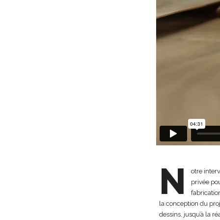
N
otre inter
privée po
fabricati
la conception du proj
dessins, jusqu’à la r