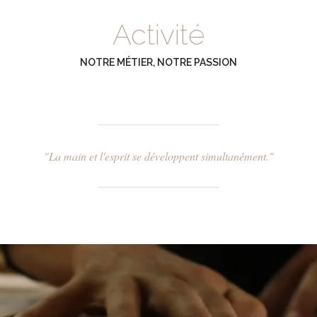
Activité
NOTRE MÉTIER, NOTRE PASSION
"La main et l'esprit se développent simultanément."