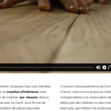
vention se passe chez une clientèle
A travers notre expérience de Co
ur la
création
d’intérieurs
, avec
France, nous avons acquis la maît
on de mobilier
sur
–
mesure
, depuis
indispensables à la restauration d
et avec le client, sous forme de
telles que des retables ou des cha
éalisation de pièces oeuvrées.
exemple, permettant de revalorise