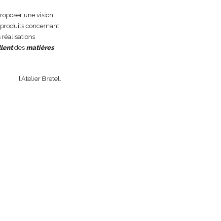
oposer une vision
 produits concernant
 réalisations
llent
des
matières
l’Atelier Bretel.